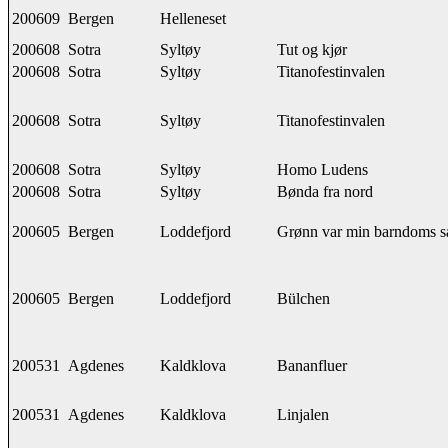
200609
Bergen
Helleneset
200608
Sotra
Syltøy
Tut og kjør
200608
Sotra
Syltøy
Titanofestinvalen
200608
Sotra
Syltøy
Titanofestinvalen
200608
Sotra
Syltøy
Homo Ludens
200608
Sotra
Syltøy
Bønda fra nord
200605
Bergen
Loddefjord
Grønn var min barndoms sa
200605
Bergen
Loddefjord
Bülchen
200531
Agdenes
Kaldklova
Bananfluer
200531
Agdenes
Kaldklova
Linjalen