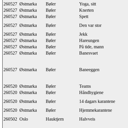
260527
Østmarka
Bøler
Yoga, sitt
260527
Østmarka
Bøler
Knerten
260527
Østmarka
Bøler
Spett
260527
Østmarka
Bøler
Den var stor
260527
Østmarka
Bøler
Jekk
260527
Østmarka
Bøler
Hareungen
260527
Østmarka
Bøler
På tide, mann
260527
Østmarka
Bøler
Banesvaet
260527
Østmarka
Bøler
Baneeggen
260520
Østmarka
Bøler
Teams
260520
Østmarka
Bøler
Håndhygiene
260520
Østmarka
Bøler
14 dagars karantene
260520
Østmarka
Bøler
Hjemmekarantene
260502
Oslo
Hauktjern
Halvveis