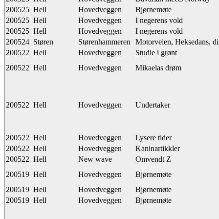
200525
Hell
Hovedveggen
Bjørnemøte
200525
Hell
Hovedveggen
I negerens vold
200525
Hell
Hovedveggen
I negerens vold
200524
Støren
Størenhammeren
Motorveien, Heksedans, d
200522
Hell
Hovedveggen
Studie i grønt
200522
Hell
Hovedveggen
Mikaelas drøm
200522
Hell
Hovedveggen
Undertaker
200522
Hell
Hovedveggen
Lysere tider
200522
Hell
Hovedveggen
Kaninartikkler
200522
Hell
New wave
Omvendt Z
200519
Hell
Hovedveggen
Bjørnemøte
200519
Hell
Hovedveggen
Bjørnemøte
200519
Hell
Hovedveggen
Bjørnemøte