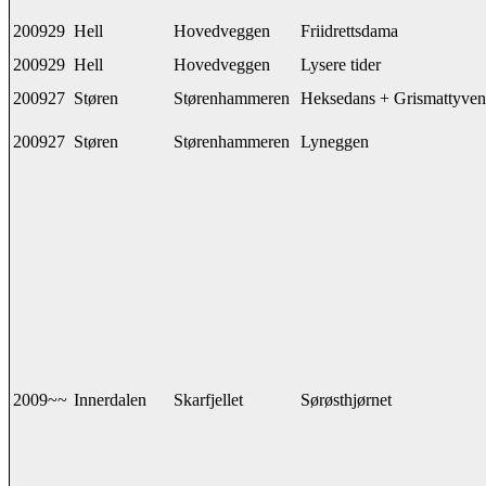
200929
Hell
Hovedveggen
Friidrettsdama
200929
Hell
Hovedveggen
Lysere tider
200927
Støren
Størenhammeren
Heksedans + Grismattyven
200927
Støren
Størenhammeren
Lyneggen
2009~~
Innerdalen
Skarfjellet
Sørøsthjørnet