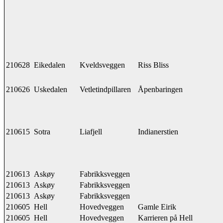
210628
Eikedalen
Kveldsveggen
Riss Bliss
210626
Uskedalen
Vetletindpillaren
Åpenbaringen
210615
Sotra
Liafjell
Indianerstien
210613
Askøy
Fabrikksveggen
210613
Askøy
Fabrikksveggen
210613
Askøy
Fabrikksveggen
210605
Hell
Hovedveggen
Gamle Eirik
210605
Hell
Hovedveggen
Karrieren på Hell