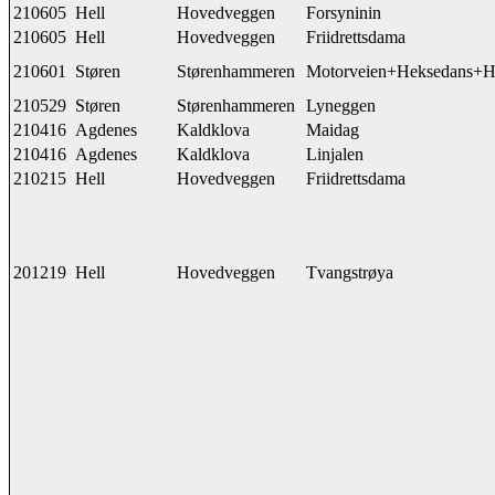
210605
Hell
Hovedveggen
Forsyninin
210605
Hell
Hovedveggen
Friidrettsdama
210601
Støren
Størenhammeren
Motorveien+Heksedans+Ho
210529
Støren
Størenhammeren
Lyneggen
210416
Agdenes
Kaldklova
Maidag
210416
Agdenes
Kaldklova
Linjalen
210215
Hell
Hovedveggen
Friidrettsdama
201219
Hell
Hovedveggen
Tvangstrøya