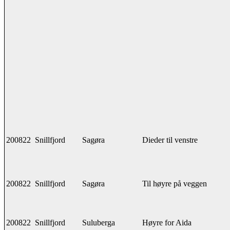
200822
Snillfjord
Sagøra
Dieder til venstre
200822
Snillfjord
Sagøra
Til høyre på veggen
200822
Snillfjord
Suluberga
Høyre for Aida