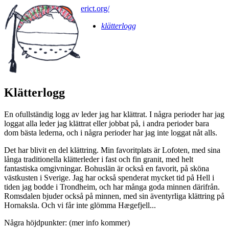
erict.org/
klätterlogg
Klätterlogg
En ofullständig logg av leder jag har klättrat. I några perioder har jag
loggat alla leder jag klättrat eller jobbat på, i andra perioder bara
dom bästa lederna, och i några perioder har jag inte loggat nåt alls.
Det har blivit en del klättring. Min favoritplats är Lofoten, med sina
långa traditionella klätterleder i fast och fin granit, med helt
fantastiska omgivningar. Bohuslän är också en favorit, på sköna
västkusten i Sverige. Jag har också spenderat mycket tid på Hell i
tiden jag bodde i Trondheim, och har många goda minnen därifrån.
Romsdalen bjuder också på minnen, med sin äventyrliga klättring på
Hornaksla. Och vi får inte glömma Hægefjell...
Några höjdpunkter: (mer info kommer)