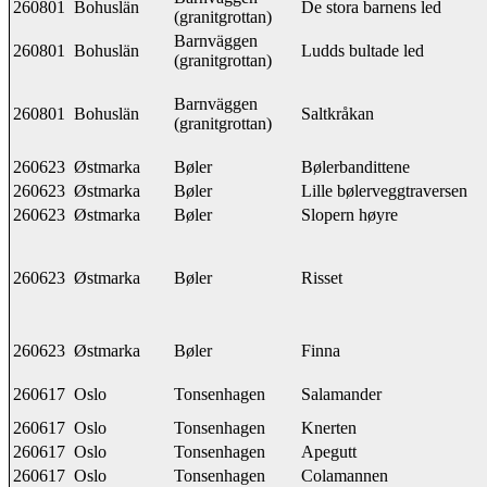
260801
Bohuslän
De stora barnens led
(granitgrottan)
Barnväggen
260801
Bohuslän
Ludds bultade led
(granitgrottan)
Barnväggen
260801
Bohuslän
Saltkråkan
(granitgrottan)
260623
Østmarka
Bøler
Bølerbandittene
260623
Østmarka
Bøler
Lille bølerveggtraversen
260623
Østmarka
Bøler
Slopern høyre
260623
Østmarka
Bøler
Risset
260623
Østmarka
Bøler
Finna
260617
Oslo
Tonsenhagen
Salamander
260617
Oslo
Tonsenhagen
Knerten
260617
Oslo
Tonsenhagen
Apegutt
260617
Oslo
Tonsenhagen
Colamannen