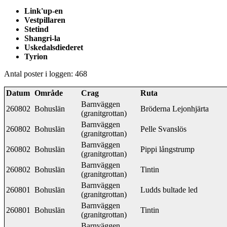
Link'up-en
Vestpillaren
Stetind
Shangri-la
Uskedalsdiederet
Tyrion
Antal poster i loggen: 468
Datum
Område
Crag
Ruta
Barnväggen
260802
Bohuslän
Bröderna Lejonhjärta
(granitgrottan)
Barnväggen
260802
Bohuslän
Pelle Svanslös
(granitgrottan)
Barnväggen
260802
Bohuslän
Pippi långstrump
(granitgrottan)
Barnväggen
260802
Bohuslän
Tintin
(granitgrottan)
Barnväggen
260801
Bohuslän
Ludds bultade led
(granitgrottan)
Barnväggen
260801
Bohuslän
Tintin
(granitgrottan)
Barnväggen